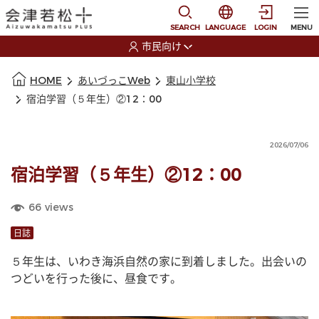
本文に移動
選択すると言語の切替
SEARCH
LANGUAGE
LOGIN
MENU
市民向け
選択すると利用者の切替が発生します
本文の始まり
HOME
あいづっこWeb
東山小学校
宿泊学習（５年生）②12：00
2026/07/06
宿泊学習（５年生）②12：00
66
views
日誌
５年生は、いわき海浜自然の家に到着しました。出会いの
つどいを行った後に、昼食です。