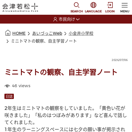
本文に移動
選択すると言語の切替
SEARCH
LANGUAGE
LOGIN
MENU
市民向け
選択すると利用者の切替が発生します
本文の始まり
HOME
あいづっこWeb
小金井小学校
ミニトマトの観察、自主学習ノート
2026/07/06
ミニトマトの観察、自主学習ノート
46
views
日誌
2年生はミニトマトの観察をしていました。「黄色い花が
咲きました」「私のはつぼみがあります」など喜んで話し
てくれました。
1年生のラーニングスペースには七夕の願い事が掲示され