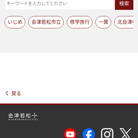
検索
いじめ
会津若松市立
修学旅行
一箕
北会津中
戻る