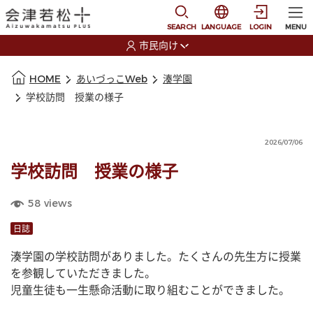
本文に移動
選択すると言語の切替
SEARCH
LANGUAGE
LOGIN
MENU
市民向け
選択すると利用者の切替が発生します
本文の始まり
HOME
あいづっこWeb
湊学園
学校訪問 授業の様子
2026/07/06
学校訪問 授業の様子
58
views
日誌
湊学園の学校訪問がありました。たくさんの先生方に授業
を参観していただきました。
児童生徒も一生懸命活動に取り組むことができました。