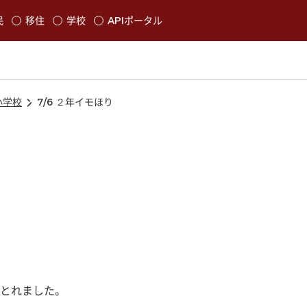
本文に移動
民
移住
学校
APIポータル
発生します
小学校
7/6 ２年イモほり
とれました。