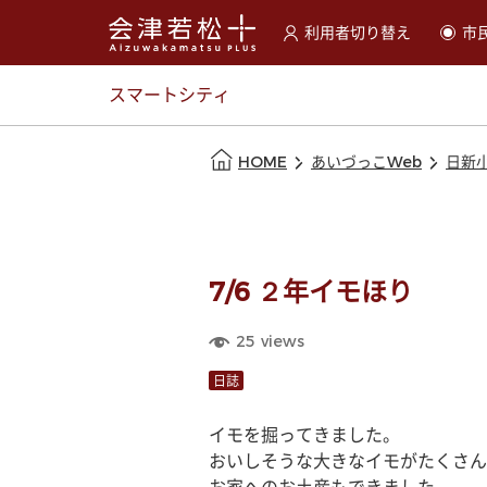
利用者切り替え
市
選択すると利用者の切替が
スマートシティ
本文の始まり
HOME
あいづっこWeb
日新
7/6 ２年イモほり
25
views
日誌
イモを掘ってきました。
おいしそうな大きなイモがたくさん