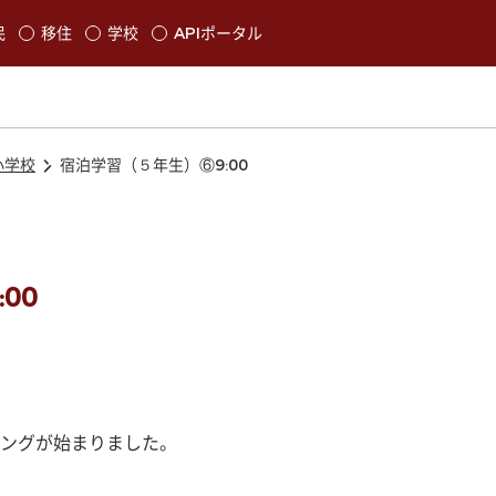
本文に移動
民
移住
学校
APIポータル
発生します
小学校
宿泊学習（５年生）⑥9:00
00
ングが始まりました。