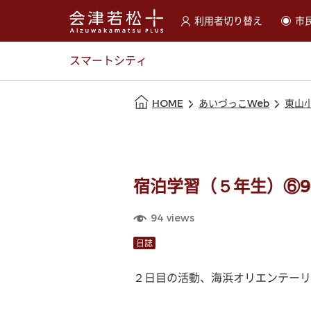
利用者切り替え
市
選択すると利用者の切替が
スマートシティ
本文の始まり
HOME
あいづっこWeb
東山
宿泊学習（５年生）⑥9:
94
views
日誌
２日目の活動、海浜オリエンテーリ