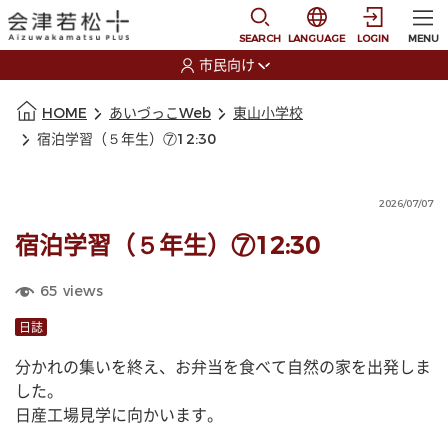
本文に移動
選択すると言語の切替
SEARCH
LANGUAGE
LOGIN
MENU
市民向け
選択すると利用者の切替が発生します
本文の始まり
HOME
あいづっこWeb
東山小学校
宿泊学習（５年生）⑦12:30
2026/07/07
宿泊学習（５年生）⑦12:30
65
views
日誌
分かれの集いを終え、お弁当を食べて自然の家を出発しま
した。
日産工場見学に向かいます。