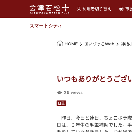
利用者切り替え
市
選択すると利用者の切替が
スマートシティ
本文の始まり
HOME
あいづっこWeb
神指
いつもありがとうござ
26
views
日誌
　昨日、今日と連日、ちょこボラ隊
日は、３年生の毛筆補助でした。手