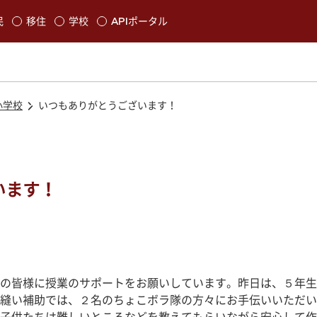
本文に移動
民
移住
学校
APIポータル
発生します
小学校
いつもありがとうございます！
います！
の皆様に授業のサポートをお願いしています。昨日は、５年生
縫い補助では、２名のちょこボラ隊の方々にお手伝いいただい