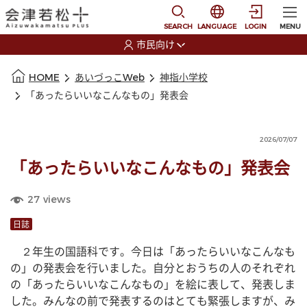
本文に移動
選択すると言語の切替
SEARCH
LANGUAGE
LOGIN
MENU
市民向け
選択すると利用者の切替が発生します
本文の始まり
HOME
あいづっこWeb
神指小学校
「あったらいいなこんなもの」発表会
2026/07/07
「あったらいいなこんなもの」発表会
27
views
日誌
　２年生の国語科です。今日は「あったらいいなこんなも
の」の発表会を行いました。自分とおうちの人のそれぞれ
の「あったらいいなこんなもの」を絵に表して、発表しま
した。みんなの前で発表するのはとても緊張しますが、み