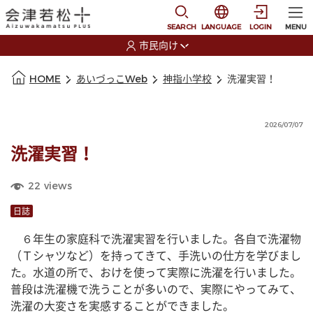
本文に移動
選択すると言語の切替
SEARCH
LANGUAGE
LOGIN
MENU
市民向け
選択すると利用者の切替が発生します
本文の始まり
HOME
あいづっこWeb
神指小学校
洗濯実習！
2026/07/07
洗濯実習！
22
views
日誌
　６年生の家庭科で洗濯実習を行いました。各自で洗濯物
（Ｔシャツなど）を持ってきて、手洗いの仕方を学びまし
た。水道の所で、おけを使って実際に洗濯を行いました。
普段は洗濯機で洗うことが多いので、実際にやってみて、
洗濯の大変さを実感することができました。