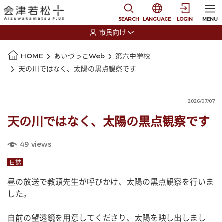
本文に移動
選択すると言語の切替
SEARCH
LANGUAGE
LOGIN
MENU
市民向け
選択すると利用者の切替が発生します
本文の始まり
HOME
あいづっこWeb
第六中学校
天の川ではなく、太陽の黒点観察です
2026/07/07
天の川ではなく、太陽の黒点観察です
49
views
日誌
昼の放送で教頭先生が呼びかけ、太陽の黒点観察を行いま
した。
自前の望遠鏡を用意してくださり、太陽を映し出しまし