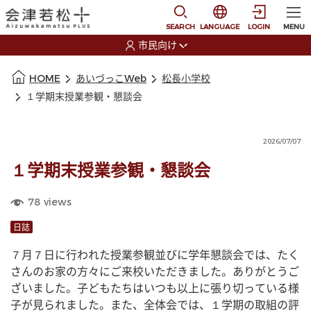
本文に移動
選択すると言語の切替
SEARCH
LANGUAGE
LOGIN
MENU
市民向け
選択すると利用者の切替が発生します
本文の始まり
HOME
あいづっこWeb
松長小学校
１学期末授業参観・懇談会
2026/07/07
１学期末授業参観・懇談会
78
views
日誌
７月７日に行われた授業参観並びに学年懇談会では、たく
さんのお家の方々にご来校いただきました。ありがとうご
ざいました。子どもたちはいつも以上に張り切っている様
子が見られました。また、全体会では、１学期の取組の評