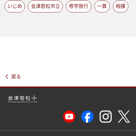
いじめ
会津若松市立
修学旅行
一箕
相撲
戻る