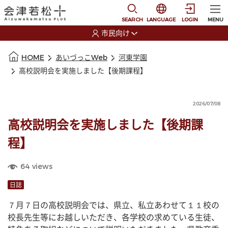
本文に移動
選択すると言語の切替
SEARCH
LANGUAGE
LOGIN
MENU
市民向け
選択すると利用者の切替が発生します
本文の始まり
HOME
あいづっこWeb
河東学園
高校説明会を実施しました【後期課程】
2026/07/08
高校説明会を実施しました【後期課
程】
64
views
日誌
７月７日の高校説明会では、県立、私立あわせて１１校の
校長先生等にお越しいただき、各学校の求めている生徒、