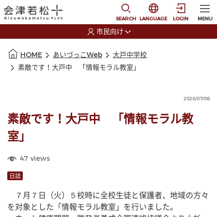
本文に移動
選択すると言語の切替
SEARCH
LANGUAGE
LOGIN
MENU
市民向け
選択すると利用者の切替が発生します
本文の始まり
HOME
あいづっこWeb
大戸中学校
素敵です！大戸中 「情報モラル教室」
2026/07/08
素敵です！大戸中 「情報モラル教
室」
47
views
日誌
　７月７日（火）５校時に全校生徒と保護者、地域の方々
を対象とした「情報モラル教室」を行いました。