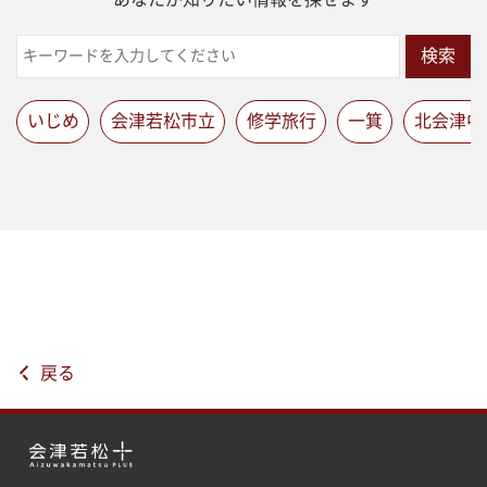
検索
いじめ
会津若松市立
修学旅行
一箕
北会津中
戻る