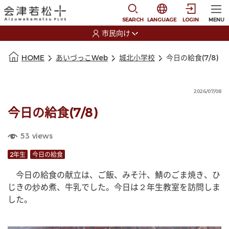
本文に移動
選択すると言語の切替
SEARCH
LANGUAGE
LOGIN
MENU
市民向け
選択すると利用者の切替が発生します
本文の始まり
HOME
あいづっこWeb
城北小学校
今日の給食(7/8)
2026/07/08
今日の給食(7/8)
53
views
2年生
今日の給食
　今日の給食の献立は、ご飯、みそ汁、鯖のごま焼き、ひ
じきの炒め煮、牛乳でした。今日は２年生教室を訪問しま
した。