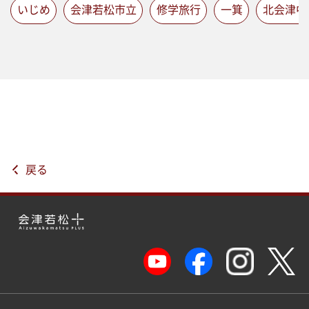
いじめ
会津若松市立
修学旅行
一箕
北会津中
戻る