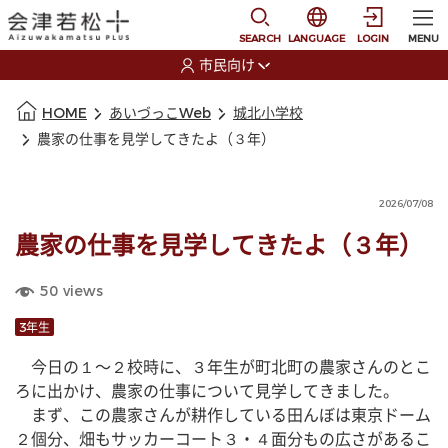
本文に移動
選択すると言語の切替
SEARCH
LANGUAGE
LOGIN
MENU
市民向け
選択すると利用者の切替が発生します
本文の始まり
HOME
あいづっこWeb
城北小学校
農家の仕事を見学してきたよ（３年）
2026/07/08
農家の仕事を見学してきたよ（３年）
50
views
3年生
　今日の１〜２校時に、３年生が町北町の農家さんのとこ
ろに出かけ、農家の仕事について見学してきました。
　まず、この農家さんが耕作している田んぼは東京ドーム
２個分、畑もサッカーコート３・４面分もの広さがあるこ