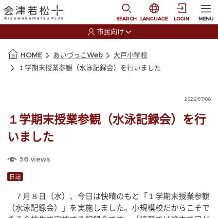
本文に移動
選択すると言語の切替
SEARCH
LANGUAGE
LOGIN
MENU
市民向け
選択すると利用者の切替が発生します
本文の始まり
HOME
あいづっこWeb
大戸小学校
１学期末授業参観（水泳記録会）を行いました
2026/07/08
１学期末授業参観（水泳記録会）を行
いました
56
views
日誌
　７月８日（水）、今日は快晴のもと「１学期末授業参観
（水泳記録会）」を実施しました。小規模校だからこそで