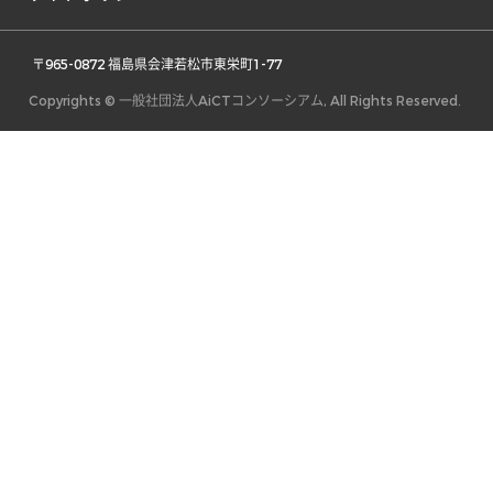
 〒965-0872 福島県会津若松市東栄町1-77 
Copyrights © 一般社団法人AiCTコンソーシアム, All Rights Reserved.