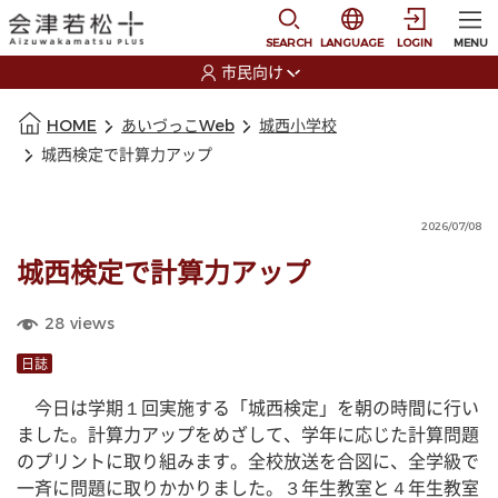
本文に移動
選択すると言語の切替
SEARCH
LANGUAGE
LOGIN
MENU
市民向け
選択すると利用者の切替が発生します
本文の始まり
HOME
あいづっこWeb
城西小学校
城西検定で計算力アップ
2026/07/08
城西検定で計算力アップ
28
views
日誌
　今日は学期１回実施する「城西検定」を朝の時間に行い
ました。計算力アップをめざして、学年に応じた計算問題
のプリントに取り組みます。全校放送を合図に、全学級で
一斉に問題に取りかかりました。３年生教室と４年生教室