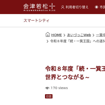
利用者切り替え
市
選択すると利用者の切替が
スマートシティ
本文の始まり
HOME
あいづっこWeb
一箕
令和８年度「続・一箕王国」への道3
令和８年度「続・一箕王
世界とつながる～
170
views
日誌