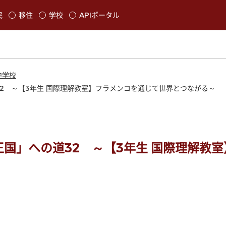
本文に移動
民
移住
学校
APIポータル
発生します
中学校
2 ～【3年生 国際理解教室】フラメンコを通じて世界とつながる～
国」への道32 ～【3年生 国際理解教