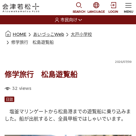
本文に移動
選択すると言語の切替
SEARCH
LANGUAGE
LOGIN
MENU
市民向け
選択すると利用者の切替が発生します
本文の始まり
HOME
あいづっこWeb
大戸小学校
修学旅行 松島遊覧船
2026/07/09
修学旅行 松島遊覧船
32
views
日誌
　塩釜マリンゲートから松島港までの遊覧船に乗り込みま
した。船が出航すると、全員甲板ではしゃいでいます。