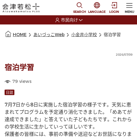
本文に移動
選択すると言語の切替
SEARCH
LANGUAGE
LOGIN
MENU
市民向け
選択すると利用者の切替が発生します
本文の始まり
HOME
あいづっこWeb
小金井小学校
宿泊学習
2026/07/09
宿泊学習
79
views
日誌
7月7日から8日に実施した宿泊学習の様子です。天気に恵
まれてプログラムを予定通り消化できました。「めあてが
達成できました」と答えていた子どもたちです。これから
の学校生活に生かしていってほしいです。
保護者の皆様には、事前の準備や送迎などお世話になりま