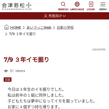
本文に移動
選択すると言語の切替
SEARCH
LANGUAGE
LOGIN
MENU
市民向け
選択すると利用者の切替が発生します
本文の始まり
HOME
あいづっこWeb
日新小学校
7/9 ３年イモ掘り
2026/07/09
7/9 ３年イモ掘り
31
views
日誌
　今日は３年生のイモ掘りでした。
　私は前半の１組に同伴しました。
　子どもたちは夢中になってイモを掘っていました。
　お家に４個ずつ持ち帰ります。