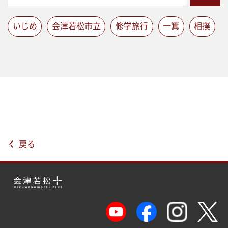
いじめ
会津若松市立
修学旅行
一箕
相撲
戻る