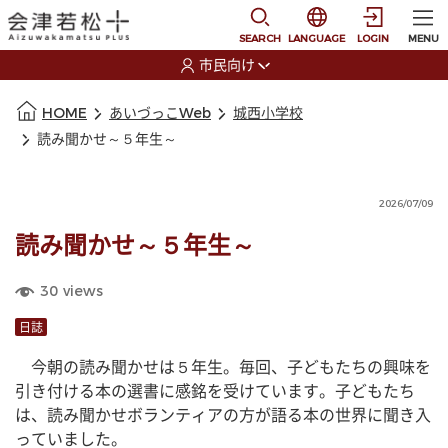
本文に移動
選択すると言語の切替
SEARCH
LANGUAGE
LOGIN
MENU
市民向け
選択すると利用者の切替が発生します
本文の始まり
HOME
あいづっこWeb
城西小学校
読み聞かせ～５年生～
2026/07/09
読み聞かせ～５年生～
30
views
日誌
　今朝の読み聞かせは５年生。毎回、子どもたちの興味を
引き付ける本の選書に感銘を受けています。子どもたち
は、読み聞かせボランティアの方が語る本の世界に聞き入
っていました。