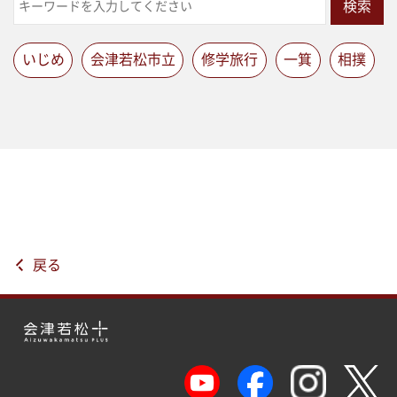
検索
いじめ
会津若松市立
修学旅行
一箕
相撲
戻る