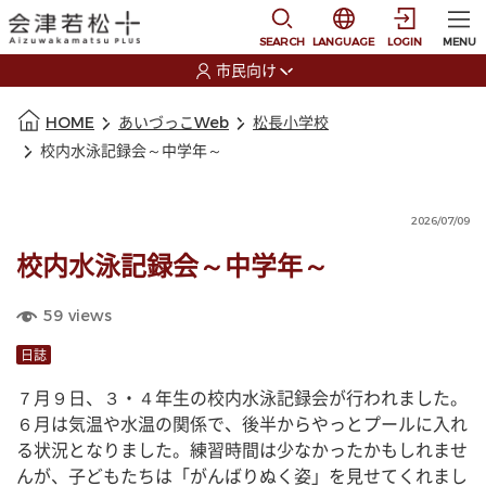
本文に移動
選択すると言語の切替
SEARCH
LANGUAGE
LOGIN
MENU
市民向け
選択すると利用者の切替が発生します
本文の始まり
HOME
あいづっこWeb
松長小学校
校内水泳記録会～中学年～
2026/07/09
校内水泳記録会～中学年～
59
views
日誌
７月９日、３・４年生の校内水泳記録会が行われました。
６月は気温や水温の関係で、後半からやっとプールに入れ
る状況となりました。練習時間は少なかったかもしれませ
んが、子どもたちは「がんばりぬく姿」を見せてくれまし