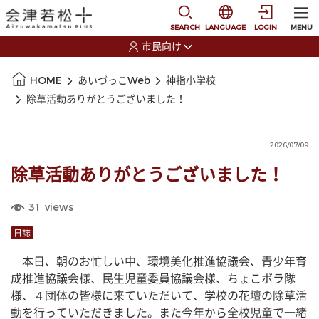
本文に移動
選択すると言語の切替
SEARCH
LANGUAGE
LOGIN
MENU
市民向け
選択すると利用者の切替が発生します
本文の始まり
HOME
あいづっこWeb
神指小学校
除草活動ありがとうございました！
2026/07/09
除草活動ありがとうございました！
31
views
日誌
　本日、朝のお忙しい中、環境美化推進協議会、青少年育
成推進協議会様、民生児童委員協議会様、ちょこボラ隊
様、４団体の皆様に来ていただいて、学校の花壇の除草活
動を行っていただきました。また今年から全校児童で一緒