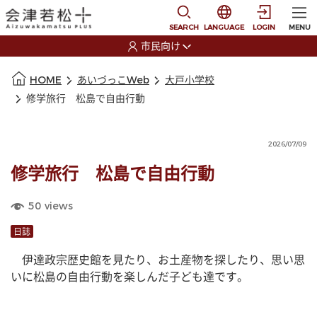
本文に移動
選択すると言語の切替
SEARCH
LANGUAGE
LOGIN
MENU
市民向け
選択すると利用者の切替が発生します
本文の始まり
HOME
あいづっこWeb
大戸小学校
修学旅行 松島で自由行動
2026/07/09
修学旅行 松島で自由行動
50
views
日誌
　伊達政宗歴史館を見たり、お土産物を探したり、思い思
いに松島の自由行動を楽しんだ子ども達です。　