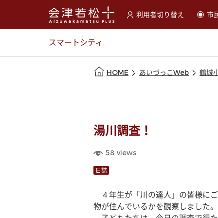
利用者切り替え
市
選択すると利用者の切替が
スマートシティ
本文の始まり
HOME
あいづっこWeb
鶴城
湯川調査！
58
views
日誌
　４年生が「川の達人」の皆様にご
物が住んでいるかを観察しました。