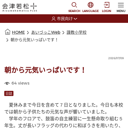
本文に移動
選択すると言語の切替
SEARCH
LANGUAGE
LOGIN
MENU
市民向け
選択すると利用者の切替が発生します
本文の始まり
HOME
あいづっこWeb
謹教小学校
朝から元気いっぱいです！
2026/07/09
朝から元気いっぱいです！
64
views
日誌
　夏休みまで今日を含めて７日となりました。今日も本校
では朝から子供たちの元気な声が響いていました。
　学年のフロアで、鼓笛の自主練習に一生懸命取り組む５
年生。丈が長いフラッグの代わりに和ぼうきを用いたり、