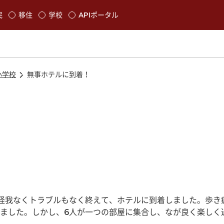
本文に移動
民
移住
学校
APIポータル
発生します
小学校
無事ホテルに到着！
怪我なくトラブルもなく終えて、ホテルに到着しました。歩き
ました。しかし、6人が一つの部屋に集合し、なが良く楽しく