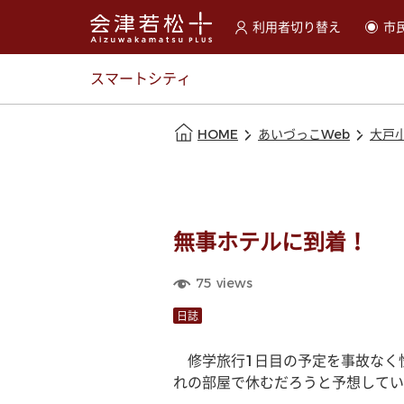
利用者切り替え
市
選択すると利用者の切替が
スマートシティ
本文の始まり
HOME
あいづっこWeb
大戸
無事ホテルに到着！
75
views
日誌
　修学旅行1日目の予定を事故なく
れの部屋で休むだろうと予想してい