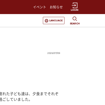
イベント
お知らせ
LOGIN
選択すると言語の切替が発生します
LANGUAGE
SEARCH
2026/07/09
疲れた子ども達は、夕食までそれぞ
過ごしていました。