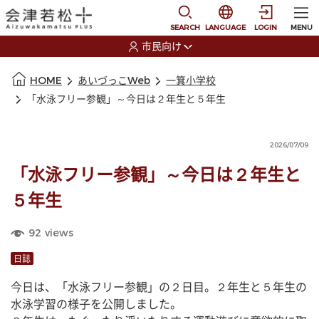
本文に移動
選択すると言語の切替
SEARCH
LANGUAGE
LOGIN
MENU
市民向け
選択すると利用者の切替が発生します
本文の始まり
HOME
あいづっこWeb
一箕小学校
「水泳フリー参観」～今日は２年生と５年生
2026/07/09
「水泳フリー参観」～今日は２年生と
５年生
92
views
日誌
今日は、「水泳フリー参観」の２日目。２年生と５年生の
水泳学習の様子を公開しました。