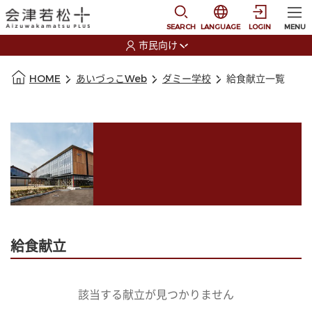
本文に移動
選択すると言語の切替
SEARCH
LANGUAGE
LOGIN
MENU
市民向け
選択すると利用者の切替が発生します
本文の始まり
HOME
あいづっこWeb
ダミー学校
給食献立一覧
給食献立
該当する献立が見つかりません