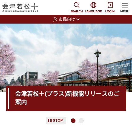
本文に移動
選択すると言語の切替
SEARCH
LANGUAGE
LOGIN
MENU
市民向け
選択すると利用者の切替が発生します
リスト 2項目
本文の始まり
会津若松＋(プラス)新機能リリースのご
案内
STOP